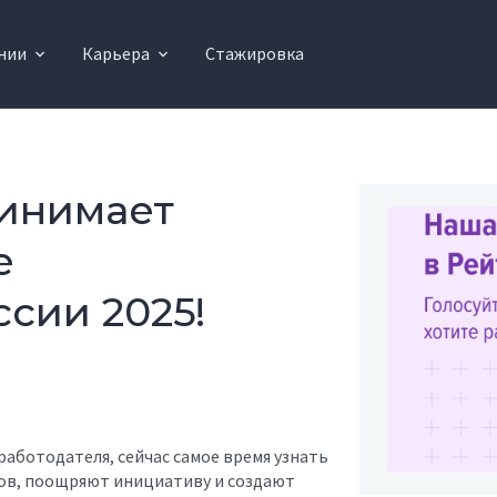
нии
Карьера
Стажировка
ринимает
е
сии 2025!
работодателя, сейчас самое время узнать
лов, поощряют инициативу и создают